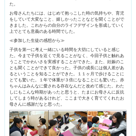
た。
お母さんたちには、はじめて抱っこした時の気持ちや、育児
をしていて大変なこと、嬉しかったことなどを聞くことがで
きました。これからの自分のライフデザインを形成していく
上でとても意義のある時間でした。
≪参加した生徒の感想から≫
子供を第一に考え一緒にいる時間を大切にしていると感じ
た。今まで子供を近くで見ることがなく、今回子供と触れあ
うことでかわいさを実感することができた。また、妊娠のこ
とも聞くことができて良かった。子供の成長には個人差があ
るということを知ることができた。１１ヶ月で歩けることに
とても驚いた。１年で体重が３倍になることにも驚いた。赤
ちゃんはみんなに愛される存在なんだと改めて感じた。わた
しにもこんな時期があったと思うと、たまにお母さんに反抗
してしまう時があるけれど、ここまで大きく育ててくれたお
母さんに感謝だなと思った。