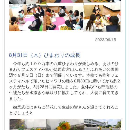
2023/09/15
8月31日（木）ひまわりの成長
今年も約１００万本の八重ひまわりが楽しめる、あけのひ
まわりフェスティバルが筑西市宮山ふるさとふれあい公園周
辺で９月３日（日）まで開催しています。本校でも昨年フェ
スティバルで頂いたヒマワリの種を6月30日に蒔いてから約2
ヶ月がたち、8月28日に開花しました。夏休み中も部活動の
生徒たちが水撒きや草取りに協力してくれ、大切に育ててき
ました。
始業式にはさらに開花して生徒の皆さんを迎えてくれるこ
とでしょう♪