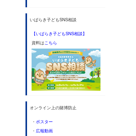
いばらき子どもSNS相談
【いばらき子どもSNS相談】
資料は
こちら
オンライン上の賭博防止
・
ポスター
・
広報動画