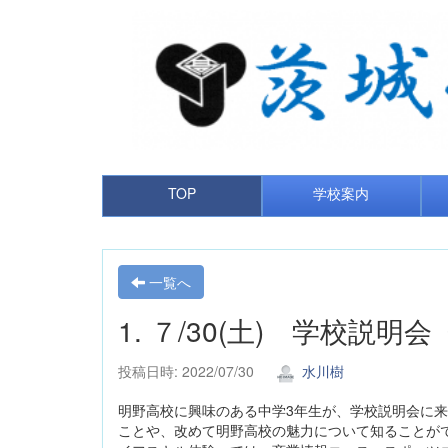
TOP
学校案内
一覧へ
1. ７/30(土) 学校説明
投稿日時: 2022/07/30
水川樹
明野高校に興味のある中学3年生が、学校説明会に
ことや、改めて明野高校の魅力について知ることが