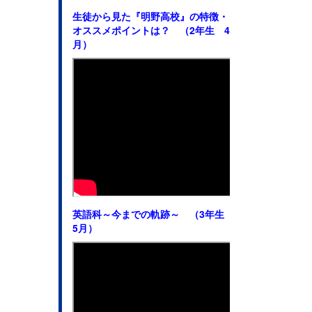
生徒から見た
『明野高校』の特徴・
オススメポイントは？ （2年生 4
月）
英語科～今までの軌跡～ （3年生
5月）