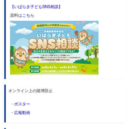
【いばらき子どもSNS相談】
資料は
こちら
オンライン上の賭博防止
・
ポスター
・
広報動画