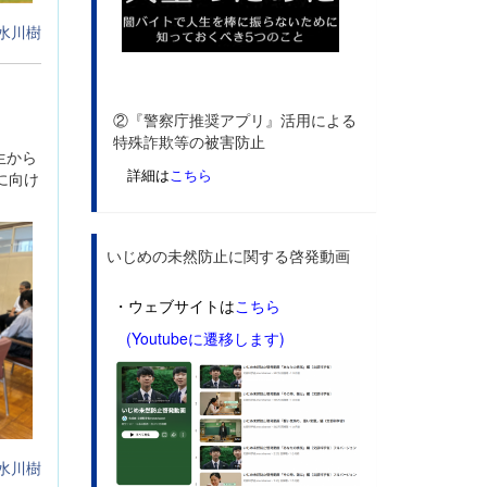
水川樹
②『警察庁推奨アプリ』活用による
特殊詐欺等の被害防止
生から
詳細は
こちら
に向け
いじめの未然防止に関する啓発動画
・ウェブサイトは
こちら
(Youtubeに遷移します)
水川樹