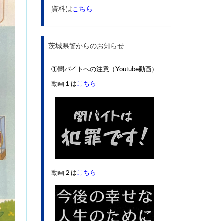
資料は
こちら
茨城県警からのお知らせ
①闇バイトへの注意（Youtube動画）
動画１は
こちら
動画２は
こちら