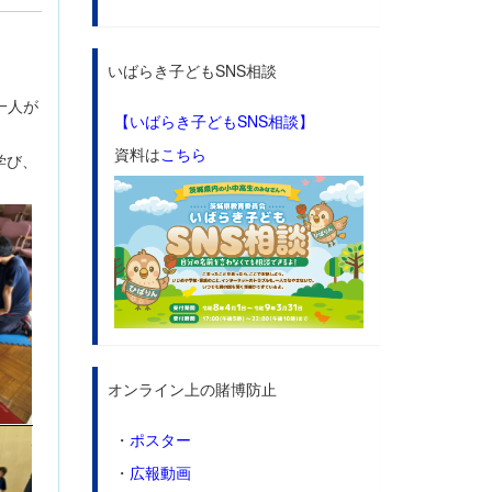
いばらき子どもSNS相談
一人が
【いばらき子どもSNS相談】
資料は
こちら
学び、
オンライン上の賭博防止
・
ポスター
・
広報動画