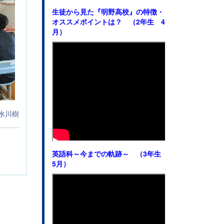
生徒から見た
『明野高校』の特徴・
オススメポイントは？ （2年生 4
月）
水川樹
英語科～今までの軌跡～ （3年生
5月）