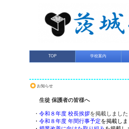
TOP
学校案内
お知らせ
生徒 保護者の皆様へ
・
令和８年度 校長挨拶
を掲載しました
・
令和８年度 年間行事予定
を掲載しま
・
授業改善に向けた取り組み
を掲載し