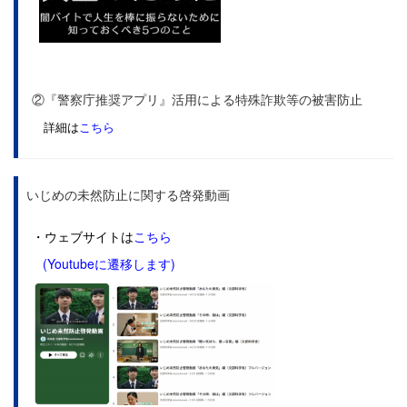
②『警察庁推奨アプリ』活用による特殊詐欺等の被害防止
詳細は
こちら
いじめの未然防止に関する啓発動画
・ウェブサイトは
こちら
(Youtubeに遷移します)