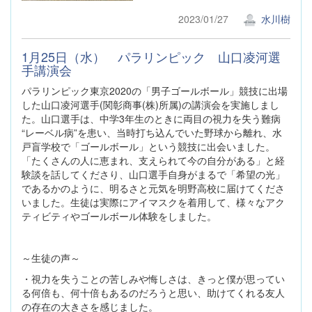
2023/01/27
水川樹
1月25日（水） パラリンピック 山口凌河選
手講演会
パラリンピック東京2020の「男子ゴールボール」競技に出場
した山口凌河選手(関彰商事(株)所属)の講演会を実施しまし
た。山口選手は、中学3年生のときに両目の視力を失う難病
“レーベル病”を患い、当時打ち込んでいた野球から離れ、水
戸盲学校で「ゴールボール」という競技に出会いました。
「たくさんの人に恵まれ、支えられて今の自分がある」と経
験談を話してくださり、山口選手自身がまるで「希望の光」
であるかのように、明るさと元気を明野高校に届けてくださ
いました。生徒は実際にアイマスクを着用して、様々なアク
ティビティやゴールボール体験をしました。
～生徒の声～
・視力を失うことの苦しみや悔しさは、きっと僕が思ってい
る何倍も、何十倍もあるのだろうと思い、助けてくれる友人
の存在の大きさを感じました。