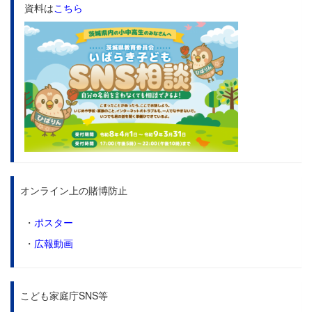
資料は
こちら
オンライン上の賭博防止
・
ポスター
・
広報動画
こども家庭庁SNS等