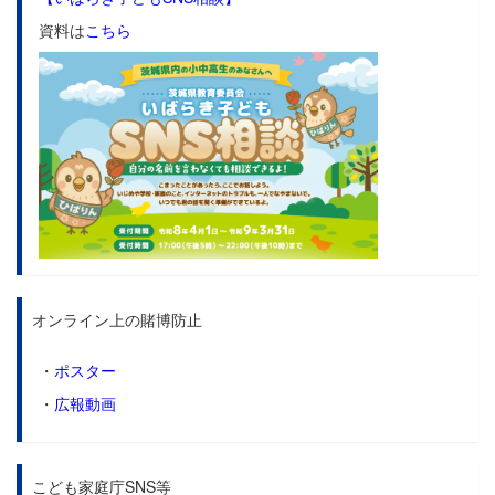
資料は
こちら
オンライン上の賭博防止
・
ポスター
・
広報動画
こども家庭庁SNS等