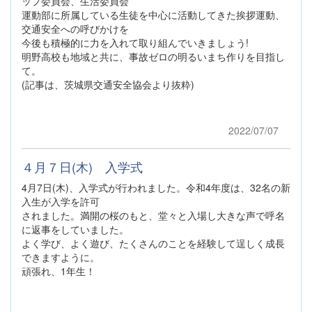
ップ委員会、生活委員会
運動部に所属している生徒を中心に活動してきた挨拶運動、
交通安全への呼びかけを
今後も積極的に力を入れて取り組んでいきましょう!
明野高校も地域と共に、事故ゼロの明るいまち作りを目指し
て。
(記事は、茨城県交通安全協会より抜粋)
2022/07/07
４月７日(木) 入学式
4月7日(木)、入学式が行われました。令和4年度は、32名の新
入生が入学を許可
されました。満開の桜のもと、堂々と入場し大きな声で呼名
に返事をしていました。
よく学び、よく遊び、たくさんのことを経験して逞しく成長
できますように。
頑張れ、1年生！