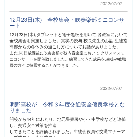
2022/07/07
12月23日(木) 全校集会・吹奏楽部ミニコンサ
ート
12月23日(木),タブレットと電子黒板を用いて,各教室において
全校集会を実施しました。賞状の授与,校長先生のお話,生徒指
導部からの冬休みの過ごし方についてお話がありました。
また,同日
放課後に吹奏楽部が校内音楽室において,クリスマスミ
ニコンサートを開催致しました。練習してきた成果を,生徒や教職
員の方々に披露することができました。
2022/07/07
明野高校が 令和３年度交通安全優良学校とな
りました
開校から44年にわたり、地元警察署や小・中学校などと連係
し、交通安全対策を推進
してきたことを評価されました。生徒会役員や交通マナーア