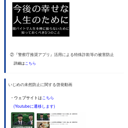
②『警察庁推奨アプリ』活用による特殊詐欺等の被害防止
詳細は
こちら
いじめの未然防止に関する啓発動画
・ウェブサイトは
こちら
(Youtubeに遷移します)